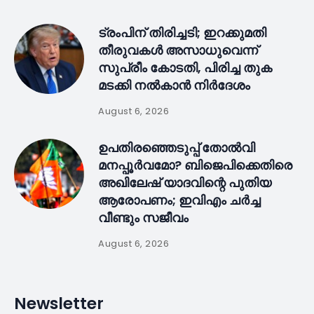
ട്രംപിന് തിരിച്ചടി; ഇറക്കുമതി
തീരുവകൾ അസാധുവെന്ന്
സുപ്രീം കോടതി, പിരിച്ച തുക
മടക്കി നൽകാൻ നിർദേശം
August 6, 2026
ഉപതിരഞ്ഞെടുപ്പ് തോൽവി
മനപ്പൂർവമോ? ബിജെപിക്കെതിരെ
അഖിലേഷ് യാദവിന്റെ പുതിയ
ആരോപണം; ഇവിഎം ചർച്ച
വീണ്ടും സജീവം
August 6, 2026
Newsletter