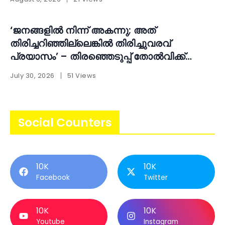
‘ജനങ്ങളിൽ നിന്ന് അകന്നു; അത്
തിരിച്ചറിഞ്ഞില്ലെങ്കിൽ തിരിച്ചുവരവ്
പ്രയാസം’ – തിരഞ്ഞെടുപ്പ് തോൽവിക്ക്
പിന്നാലെ ആത്മപരിശോധനയുമായി എ.എൻ.
July 30, 2026
51 Views
ഷംസീർ
Social Counters
10K
10K
Facebook
Twitter
10K
10K
Youtube
Instagram