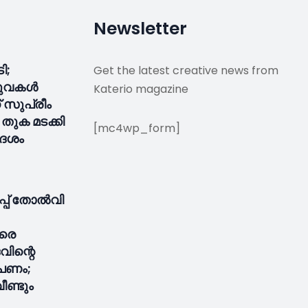
Newsletter
ടി;
Get the latest creative news from
ീരുവകൾ
Katerio magazine
സുപ്രീം
 തുക മടക്കി
[mc4wp_form]
േശം
്പ് തോൽവി
ിരെ
ിന്റെ
പണം;
ീണ്ടും