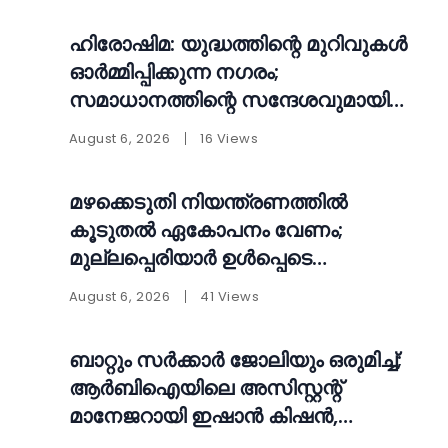
ഹിരോഷിമ: യുദ്ധത്തിന്റെ മുറിവുകൾ
ഓർമ്മിപ്പിക്കുന്ന നഗരം;
സമാധാനത്തിന്റെ സന്ദേശവുമായി
ലോകത്തെ ചിന്തിപ്പിക്കുന്ന സ്മാരകം
August 6, 2026
16 Views
മഴക്കെടുതി നിയന്ത്രണത്തിൽ
കൂടുതൽ ഏകോപനം വേണം;
മുല്ലപ്പെരിയാർ ഉൾപ്പെടെ
ഡാമുകളുടെ പ്രവർത്തനം
August 6, 2026
41 Views
പുനഃപരിശോധിക്കണമെന്ന്
ആവശ്യം
ബാറ്റും സർക്കാർ ജോലിയും ഒരുമിച്ച്;
ആർബിഐയിലെ അസിസ്റ്റന്റ്
മാനേജറായി ഇഷാൻ കിഷൻ,
വൈറലായി ചിത്രങ്ങൾ