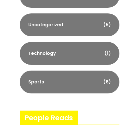
Uncategorized
(5)
Technology
(1)
Sports
(6)
People Reads