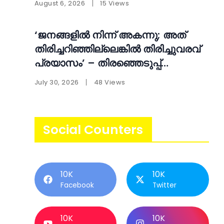
August 6, 2026
15 Views
‘ജനങ്ങളിൽ നിന്ന് അകന്നു; അത്
തിരിച്ചറിഞ്ഞില്ലെങ്കിൽ തിരിച്ചുവരവ്
പ്രയാസം’ – തിരഞ്ഞെടുപ്പ്
തോൽവിക്ക് പിന്നാലെ
July 30, 2026
48 Views
ആത്മപരിശോധനയുമായി എ.എൻ.
ഷംസീർ
Social Counters
10K
10K
Facebook
Twitter
10K
10K