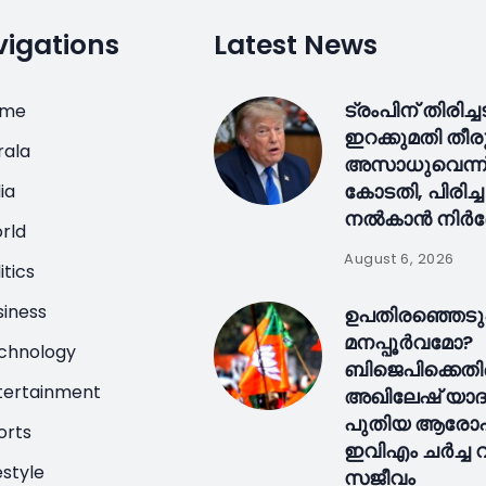
igations
Latest News
ട്രംപിന് തിരിച്ച
ome
ഇറക്കുമതി ത
rala
അസാധുവെന്ന് 
കോടതി, പിരിച്ച
ia
നൽകാൻ നിർദ
rld
August 6, 2026
itics
siness
ഉപതിരഞ്ഞെടുപ
മനപ്പൂർവമോ?
chnology
ബിജെപിക്കെത
tertainment
അഖിലേഷ് യാദവ
പുതിയ ആരോ
orts
ഇവിഎം ചർച്ച വ
estyle
സജീവം