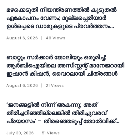
മഴക്കെടുതി നിയന്ത്രണത്തിൽ കൂടുതൽ
ഏകോപനം വേണം; മുല്ലപ്പെരിയാർ
ഉൾപ്പെടെ ഡാമുകളുടെ പ്രവർത്തനം
പുനഃപരിശോധിക്കണമെന്ന് ആവശ്യം
August 6, 2026
48 Views
ബാറ്റും സർക്കാർ ജോലിയും ഒരുമിച്ച്;
ആർബിഐയിലെ അസിസ്റ്റന്റ് മാനേജറായി
ഇഷാൻ കിഷൻ, വൈറലായി ചിത്രങ്ങൾ
August 6, 2026
21 Views
‘ജനങ്ങളിൽ നിന്ന് അകന്നു; അത്
തിരിച്ചറിഞ്ഞില്ലെങ്കിൽ തിരിച്ചുവരവ്
പ്രയാസം’ – തിരഞ്ഞെടുപ്പ് തോൽവിക്ക്
പിന്നാലെ ആത്മപരിശോധനയുമായി എ.എൻ.
July 30, 2026
51 Views
ഷംസീർ