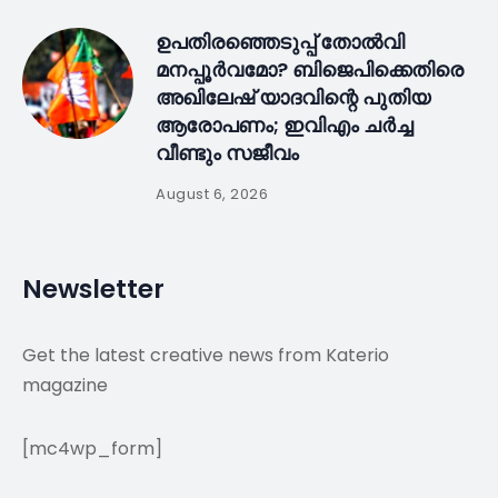
ഉപതിരഞ്ഞെടുപ്പ് തോൽവി
മനപ്പൂർവമോ? ബിജെപിക്കെതിരെ
അഖിലേഷ് യാദവിന്റെ പുതിയ
ആരോപണം; ഇവിഎം ചർച്ച
വീണ്ടും സജീവം
August 6, 2026
Newsletter
Get the latest creative news from Katerio
magazine
[mc4wp_form]