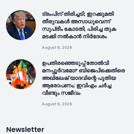
ട്രംപിന് തിരിച്ചടി; ഇറക്കുമതി
തീരുവകൾ അസാധുവെന്ന്
സുപ്രീം കോടതി, പിരിച്ച തുക
മടക്കി നൽകാൻ നിർദേശം
August 6, 2026
ഉപതിരഞ്ഞെടുപ്പ് തോൽവി
മനപ്പൂർവമോ? ബിജെപിക്കെതിരെ
അഖിലേഷ് യാദവിന്റെ പുതിയ
ആരോപണം; ഇവിഎം ചർച്ച
വീണ്ടും സജീവം
August 6, 2026
Newsletter