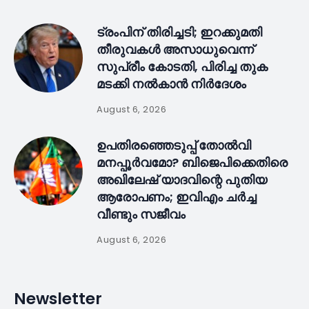
ട്രംപിന് തിരിച്ചടി; ഇറക്കുമതി
തീരുവകൾ അസാധുവെന്ന്
സുപ്രീം കോടതി, പിരിച്ച തുക
മടക്കി നൽകാൻ നിർദേശം
August 6, 2026
ഉപതിരഞ്ഞെടുപ്പ് തോൽവി
മനപ്പൂർവമോ? ബിജെപിക്കെതിരെ
അഖിലേഷ് യാദവിന്റെ പുതിയ
ആരോപണം; ഇവിഎം ചർച്ച
വീണ്ടും സജീവം
August 6, 2026
Newsletter