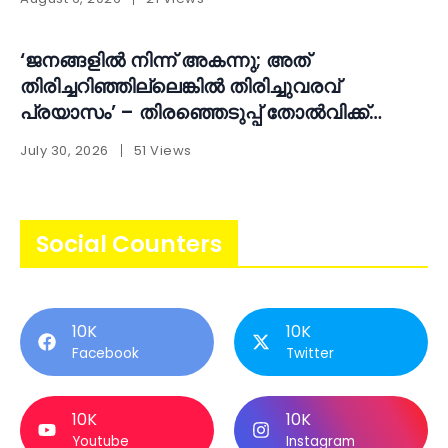
‘ജനങ്ങളിൽ നിന്ന് അകന്നു; അത്
തിരിച്ചറിഞ്ഞില്ലെങ്കിൽ തിരിച്ചുവരവ്
പ്രയാസം’ – തിരഞ്ഞെടുപ്പ് തോൽവിക്ക്
പിന്നാലെ ആത്മപരിശോധനയുമായി എ.എൻ.
July 30, 2026
51 Views
ഷംസീർ
Social Counters
10K
10K
Facebook
Twitter
10K
10K
Youtube
Instagram