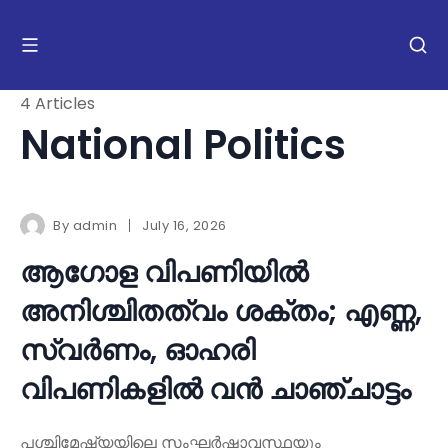
4 Articles
National Politics
By
admin
July 16, 2026
ആഗോള വിപണിയിൽ
അനിശ്ചിതത്വം ശക്തം; എണ്ണ,
സ്വർണം, ഓഹരി
വിപണികളിൽ വൻ ചാഞ്ചാട്ടം
പശ്ചിമേഷ്യയിലെ സംഘർഷാവസ്ഥയും