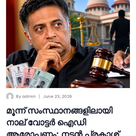
By
admin
June 23, 2026
മൂന്ന് സംസ്ഥാനങ്ങളിലായി
നാല് വോട്ടർ ഐഡി
ആരോപണം; നടൻ പ്രകാശ്