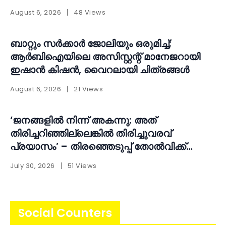
പുനഃപരിശോധിക്കണമെന്ന് ആവശ്യം
August 6, 2026
48 Views
ബാറ്റും സർക്കാർ ജോലിയും ഒരുമിച്ച്;
ആർബിഐയിലെ അസിസ്റ്റന്റ് മാനേജറായി
ഇഷാൻ കിഷൻ, വൈറലായി ചിത്രങ്ങൾ
August 6, 2026
21 Views
‘ജനങ്ങളിൽ നിന്ന് അകന്നു; അത്
തിരിച്ചറിഞ്ഞില്ലെങ്കിൽ തിരിച്ചുവരവ്
പ്രയാസം’ – തിരഞ്ഞെടുപ്പ് തോൽവിക്ക്
പിന്നാലെ ആത്മപരിശോധനയുമായി എ.എൻ.
July 30, 2026
51 Views
ഷംസീർ
Social Counters