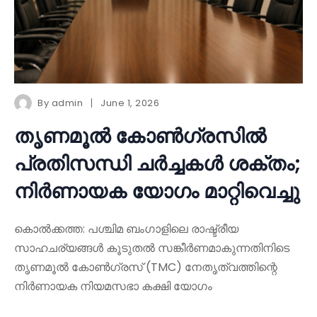
By
admin
June 1, 2026
തൃണമൂൽ കോൺഗ്രസിൽ
പ്രതിസന്ധി ചർച്ചകൾ ശക്തം;
നിർണായക യോഗം മാറ്റിവെച്ചു
കൊൽക്കത്ത: പശ്ചിമ ബംഗാളിലെ രാഷ്ട്രീയ
സാഹചര്യങ്ങൾ കൂടുതൽ സങ്കീർണമാകുന്നതിനിടെ
തൃണമൂൽ കോൺഗ്രസ് (TMC) നേതൃത്വത്തിന്റെ
നിർണായക നിയമസഭാ കക്ഷി യോഗം