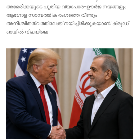
അമേരിക്കയുടെ പുതിയ വ്യാപാര-ഊർജ നയങ്ങളും
ആഗോള സാമ്പത്തിക രംഗത്തെ വീണ്ടും
അനിശ്ചിതത്വത്തിലേക്ക് നയിച്ചിരിക്കുകയാണ്. ക്രൂഡ്
ഓയിൽ വിലയിലെ