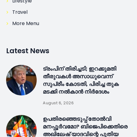
Lifestyle
Travel
More Menu
Latest News
ട്രംപിന് തിരിച്ചടി; ഇറക്കുമതി
തീരുവകൾ അസാധുവെന്ന്
സുപ്രീം കോടതി, പിരിച്ച തുക
മടക്കി നൽകാൻ നിർദേശം
August 6, 2026
ഉപതിരഞ്ഞെടുപ്പ് തോൽവി
മനപ്പൂർവമോ? ബിജെപിക്കെതിരെ
അഖിലേഷ് യാദവിന്റെ പുതിയ