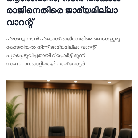
രാജിനെതിരെ ജാമ്യമില്ലാ
വാറന്റ്
പ്രശസ്ത നടൻ പ്രകാശ് രാജിനെതിരെ ബെംഗളൂരു
കോടതിയിൽ നിന്ന് ജാമ്യമില്ലാ വാറന്റ്
പുറപ്പെടുവിച്ചതായി റിപ്പോർട്ട്. മൂന്ന്
സംസ്ഥാനങ്ങളിലായി നാല് വോട്ടർ