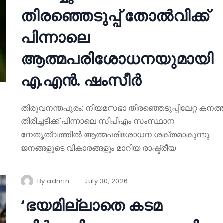
തിരഞ്ഞെടുപ്പ് തോൽവിക്ക്
പിന്നാലെ
ആത്മപരിശോധനയുമായി
എ.എൻ. ഷംസീർ
തിരുവനന്തപുരം: നിയമസഭാ തിരഞ്ഞെടുപ്പിലേറ്റ കനത്
തിരിച്ചടിക്ക് പിന്നാലെ സിപിഎം സംസ്ഥാന
നേതൃത്വത്തിൽ ആത്മപരിശോധന ശക്തമാകുന്നു.
ജനങ്ങളുടെ വികാരങ്ങളും മാറിയ രാഷ്ട്രീയ
By
admin
July 30, 2026
‘ഭയമില്ലാതെ കടമ