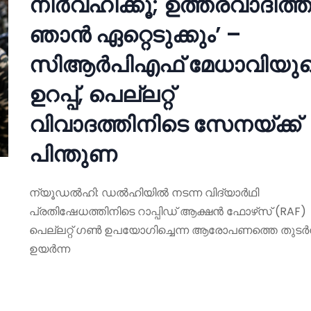
നിർവഹിക്കൂ; ഉത്തരവാദിത്ത
ഞാൻ ഏറ്റെടുക്കും’ –
സിആർപിഎഫ് മേധാവിയു
ഉറപ്പ്, പെല്ലറ്റ്
വിവാദത്തിനിടെ സേനയ്ക്ക്
പിന്തുണ
ന്യൂഡൽഹി: ഡൽഹിയിൽ നടന്ന വിദ്യാർഥി
പ്രതിഷേധത്തിനിടെ റാപ്പിഡ് ആക്ഷൻ ഫോഴ്‌സ് (RAF)
പെല്ലറ്റ് ഗൺ ഉപയോഗിച്ചെന്ന ആരോപണത്തെ തുടർന്
ഉയർന്ന