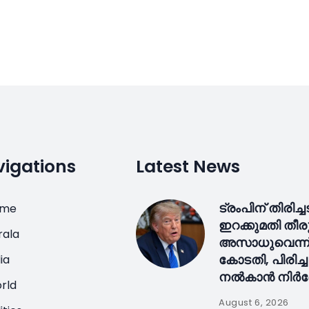
igations
Latest News
ട്രംപിന് തിരിച്ച
ome
ഇറക്കുമതി ത
rala
അസാധുവെന്ന് 
കോടതി, പിരിച്ച
ia
നൽകാൻ നിർദ
rld
August 6, 2026