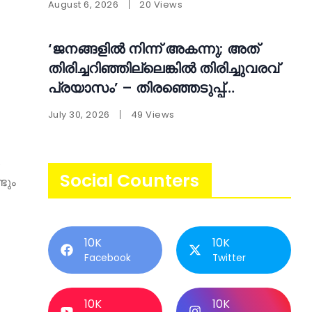
August 6, 2026
20 Views
‘ജനങ്ങളിൽ നിന്ന് അകന്നു; അത്
തിരിച്ചറിഞ്ഞില്ലെങ്കിൽ തിരിച്ചുവരവ്
പ്രയാസം’ – തിരഞ്ഞെടുപ്പ്
തോൽവിക്ക് പിന്നാലെ
July 30, 2026
49 Views
ആത്മപരിശോധനയുമായി എ.എൻ.
ഷംസീർ
Social Counters
ടും
10K
10K
Facebook
Twitter
10K
10K