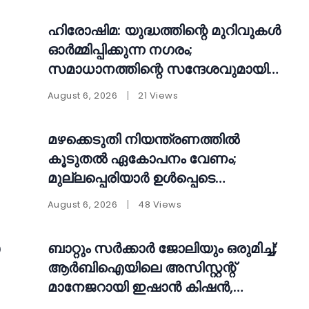
ഹിരോഷിമ: യുദ്ധത്തിന്റെ മുറിവുകൾ
ഓർമ്മിപ്പിക്കുന്ന നഗരം;
സമാധാനത്തിന്റെ സന്ദേശവുമായി
ലോകത്തെ ചിന്തിപ്പിക്കുന്ന സ്മാരകം
August 6, 2026
21 Views
മഴക്കെടുതി നിയന്ത്രണത്തിൽ
കൂടുതൽ ഏകോപനം വേണം;
മുല്ലപ്പെരിയാർ ഉൾപ്പെടെ
ഡാമുകളുടെ പ്രവർത്തനം
August 6, 2026
48 Views
പുനഃപരിശോധിക്കണമെന്ന്
ആവശ്യം
ബാറ്റും സർക്കാർ ജോലിയും ഒരുമിച്ച്;
ആർബിഐയിലെ അസിസ്റ്റന്റ്
മാനേജറായി ഇഷാൻ കിഷൻ,
വൈറലായി ചിത്രങ്ങൾ