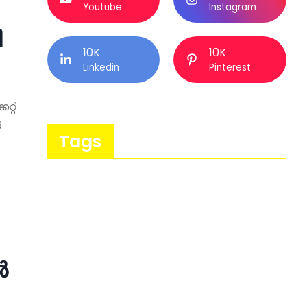
Youtube
Instagram
ി
10K
10K
Linkedin
Pinterest
്റ്
ൽ
Tags
ൽ