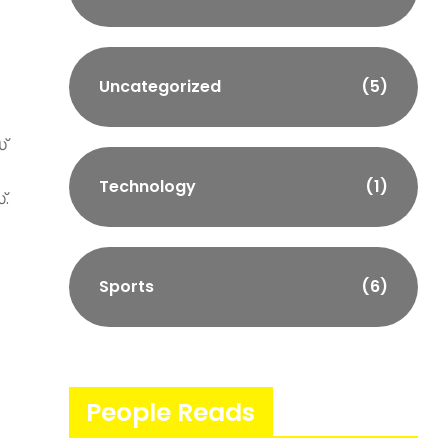
Uncategorized
(5)
്
Technology
(1)
.
Sports
(6)
People Reads