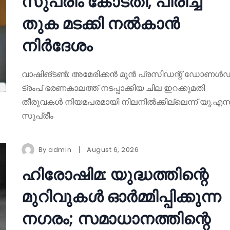
സുപ്രീം കോടതി, പിരിച്ച
തുക മടക്കി നൽകാൻ
നിർദേശം
വാഷിങ്ടൺ: അമേരിക്കൻ മുൻ പ്രസിഡന്റ് ഡോണൾഡ
ട്രംപ് ഭരണകാലത്ത് നടപ്പാക്കിയ ചില ഇറക്കുമതി
തീരുവകൾ നിയമപരമായി നിലനിൽക്കില്ലെന്ന് യു.എസ്
സുപ്രീം
By
admin
August 6, 2026
ഹിരോഷിമ: യുദ്ധത്തിന്റെ
മുറിവുകൾ ഓർമ്മിപ്പിക്കുന്ന
നഗരം; സമാധാനത്തിന്റെ