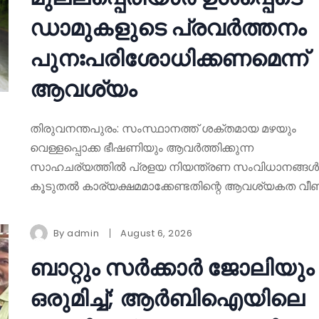
ഡാമുകളുടെ പ്രവർത്തനം
പുനഃപരിശോധിക്കണമെന്ന്
ആവശ്യം
തിരുവനന്തപുരം: സംസ്ഥാനത്ത് ശക്തമായ മഴയും
വെള്ളപ്പൊക്ക ഭീഷണിയും ആവർത്തിക്കുന്ന
സാഹചര്യത്തിൽ പ്രളയ നിയന്ത്രണ സംവിധാനങ്ങൾ
കൂടുതൽ കാര്യക്ഷമമാക്കേണ്ടതിന്റെ ആവശ്യകത വീണ്
By
admin
August 6, 2026
ബാറ്റും സർക്കാർ ജോലിയും
ഒരുമിച്ച്; ആർബിഐയിലെ