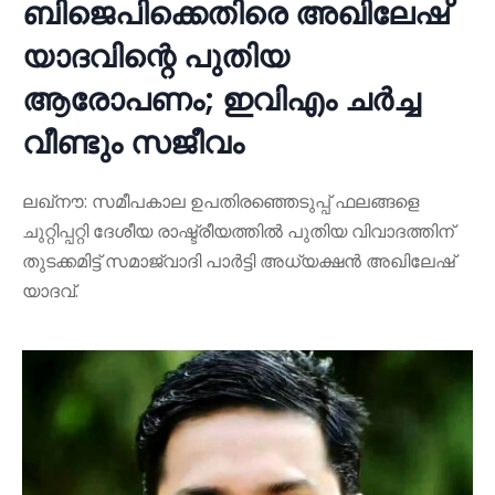
ബിജെപിക്കെതിരെ അഖിലേഷ്
യാദവിന്റെ പുതിയ
ആരോപണം; ഇവിഎം ചർച്ച
വീണ്ടും സജീവം
ലഖ്നൗ: സമീപകാല ഉപതിരഞ്ഞെടുപ്പ് ഫലങ്ങളെ
ചുറ്റിപ്പറ്റി ദേശീയ രാഷ്ട്രീയത്തിൽ പുതിയ വിവാദത്തിന്
തുടക്കമിട്ട് സമാജ്‌വാദി പാർട്ടി അധ്യക്ഷൻ അഖിലേഷ്
യാദവ്.