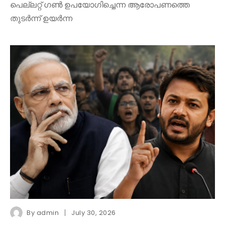
പെല്ലറ്റ് ഗൺ ഉപയോഗിച്ചെന്ന ആരോപണത്തെ
തുടർന്ന് ഉയർന്ന
By
admin
July 30, 2026