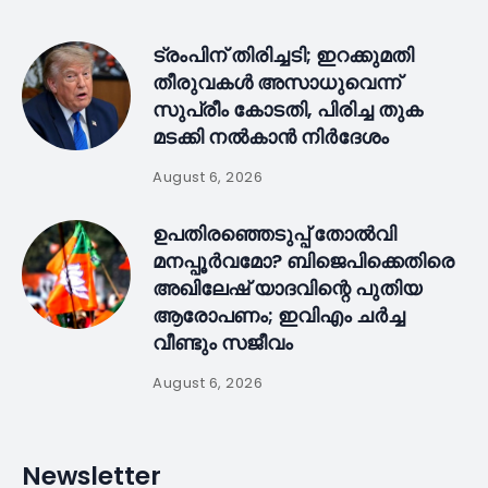
ട്രംപിന് തിരിച്ചടി; ഇറക്കുമതി
തീരുവകൾ അസാധുവെന്ന്
സുപ്രീം കോടതി, പിരിച്ച തുക
മടക്കി നൽകാൻ നിർദേശം
August 6, 2026
ഉപതിരഞ്ഞെടുപ്പ് തോൽവി
മനപ്പൂർവമോ? ബിജെപിക്കെതിരെ
അഖിലേഷ് യാദവിന്റെ പുതിയ
ആരോപണം; ഇവിഎം ചർച്ച
വീണ്ടും സജീവം
August 6, 2026
Newsletter