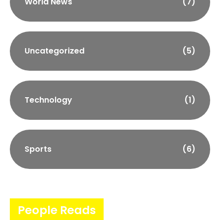
World News
(7)
Uncategorized
(5)
Technology
(1)
Sports
(6)
People Reads