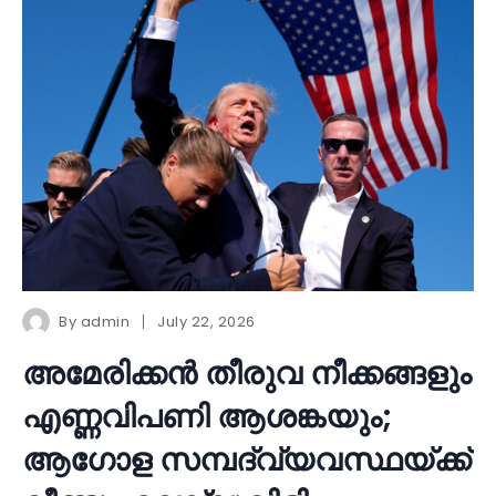
By
admin
July 22, 2026
അമേരിക്കൻ തീരുവ നീക്കങ്ങളും
എണ്ണവിപണി ആശങ്കയും;
ആഗോള സമ്പദ്‌വ്യവസ്ഥയ്ക്ക്