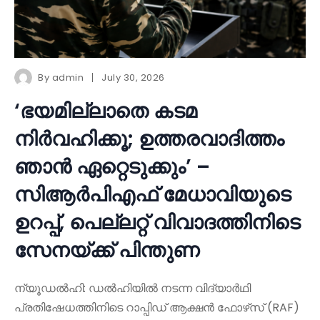
By
admin
July 30, 2026
‘ഭയമില്ലാതെ കടമ
നിർവഹിക്കൂ; ഉത്തരവാദിത്തം
ഞാൻ ഏറ്റെടുക്കും’ –
സിആർപിഎഫ് മേധാവിയുടെ
ഉറപ്പ്, പെല്ലറ്റ് വിവാദത്തിനിടെ
സേനയ്ക്ക് പിന്തുണ
ന്യൂഡൽഹി: ഡൽഹിയിൽ നടന്ന വിദ്യാർഥി
പ്രതിഷേധത്തിനിടെ റാപ്പിഡ് ആക്ഷൻ ഫോഴ്‌സ് (RAF)