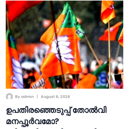
By
admin
August 6, 2026
ഉപതിരഞ്ഞെടുപ്പ് തോൽവി
മനപ്പൂർവമോ?