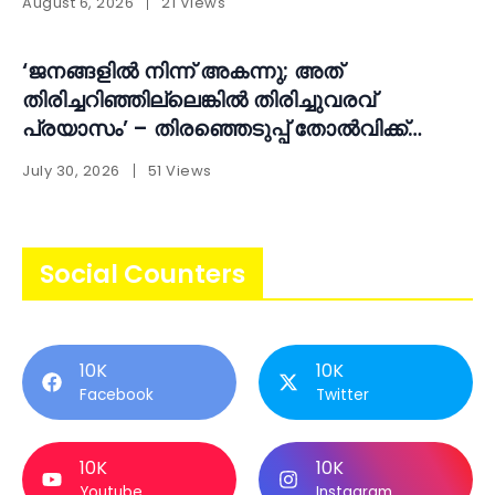
August 6, 2026
21 Views
‘ജനങ്ങളിൽ നിന്ന് അകന്നു; അത്
തിരിച്ചറിഞ്ഞില്ലെങ്കിൽ തിരിച്ചുവരവ്
പ്രയാസം’ – തിരഞ്ഞെടുപ്പ് തോൽവിക്ക്
പിന്നാലെ ആത്മപരിശോധനയുമായി എ.എൻ.
July 30, 2026
51 Views
ഷംസീർ
Social Counters
10K
10K
Facebook
Twitter
10K
10K
Youtube
Instagram