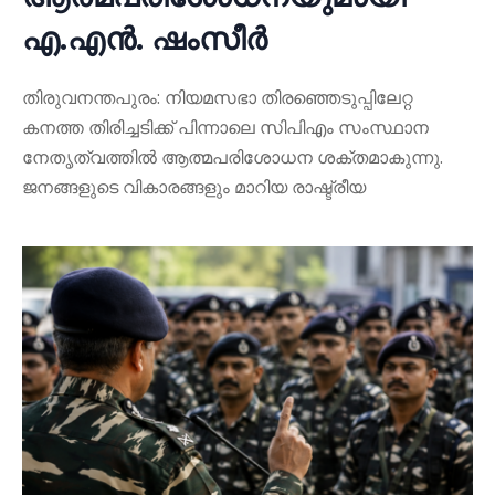
എ.എൻ. ഷംസീർ
തിരുവനന്തപുരം: നിയമസഭാ തിരഞ്ഞെടുപ്പിലേറ്റ
കനത്ത തിരിച്ചടിക്ക് പിന്നാലെ സിപിഎം സംസ്ഥാന
നേതൃത്വത്തിൽ ആത്മപരിശോധന ശക്തമാകുന്നു.
ജനങ്ങളുടെ വികാരങ്ങളും മാറിയ രാഷ്ട്രീയ