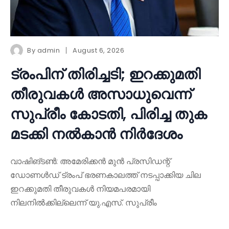
By
admin
August 6, 2026
ട്രംപിന് തിരിച്ചടി; ഇറക്കുമതി
തീരുവകൾ അസാധുവെന്ന്
സുപ്രീം കോടതി, പിരിച്ച തുക
മടക്കി നൽകാൻ നിർദേശം
വാഷിങ്ടൺ: അമേരിക്കൻ മുൻ പ്രസിഡന്റ്
ഡോണൾഡ് ട്രംപ് ഭരണകാലത്ത് നടപ്പാക്കിയ ചില
ഇറക്കുമതി തീരുവകൾ നിയമപരമായി
നിലനിൽക്കില്ലെന്ന് യു.എസ്. സുപ്രീം