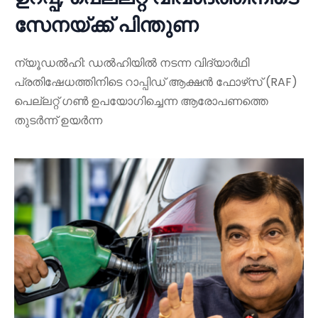
സേനയ്ക്ക് പിന്തുണ
ന്യൂഡൽഹി: ഡൽഹിയിൽ നടന്ന വിദ്യാർഥി
പ്രതിഷേധത്തിനിടെ റാപ്പിഡ് ആക്ഷൻ ഫോഴ്‌സ് (RAF)
പെല്ലറ്റ് ഗൺ ഉപയോഗിച്ചെന്ന ആരോപണത്തെ
തുടർന്ന് ഉയർന്ന