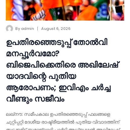
By
admin
August 6, 2026
ഉപതിരഞ്ഞെടുപ്പ് തോൽവി
മനപ്പൂർവമോ?
ബിജെപിക്കെതിരെ അഖിലേഷ്
യാദവിന്റെ പുതിയ
ആരോപണം; ഇവിഎം ചർച്ച
വീണ്ടും സജീവം
ലഖ്നൗ: സമീപകാല ഉപതിരഞ്ഞെടുപ്പ് ഫലങ്ങളെ
ചുറ്റിപ്പറ്റി ദേശീയ രാഷ്ട്രീയത്തിൽ പുതിയ വിവാദത്തിന്
തുടക്കമിട്ട് സമാജ്‌വാദി പാർട്ടി അധ്യക്ഷൻ അഖിലേഷ്