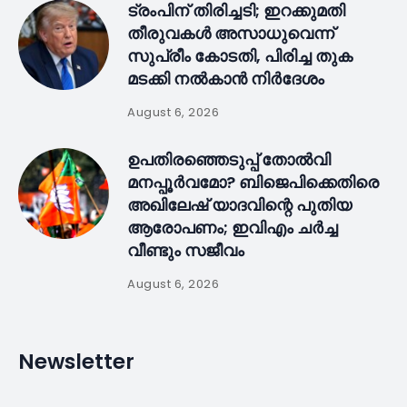
ട്രംപിന് തിരിച്ചടി; ഇറക്കുമതി
തീരുവകൾ അസാധുവെന്ന്
സുപ്രീം കോടതി, പിരിച്ച തുക
മടക്കി നൽകാൻ നിർദേശം
August 6, 2026
ഉപതിരഞ്ഞെടുപ്പ് തോൽവി
മനപ്പൂർവമോ? ബിജെപിക്കെതിരെ
അഖിലേഷ് യാദവിന്റെ പുതിയ
ആരോപണം; ഇവിഎം ചർച്ച
വീണ്ടും സജീവം
August 6, 2026
Newsletter