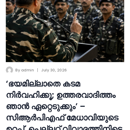
By
admin
July 30, 2026
‘ഭയമില്ലാതെ കടമ
നിർവഹിക്കൂ; ഉത്തരവാദിത്തം
ഞാൻ ഏറ്റെടുക്കും’ –
സിആർപിഎഫ് മേധാവിയുടെ
ഉറപ്പ്, പെല്ലറ്റ് വിവാദത്തിനിടെ