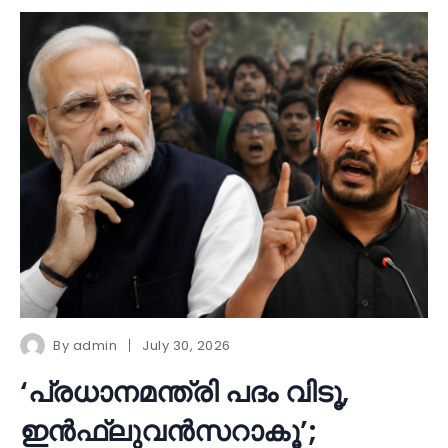
By
admin
July 30, 2026
‘പ്രധാനമന്ത്രി പദം വിടൂ,
ഇൻഫ്ലുവൻസറാകൂ’;