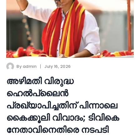
By
admin
July 16, 2026
അഴിമതി വിരുദ്ധ
ഹെൽപ്‌ലൈൻ
പ്രഖ്യാപിച്ചതിന് പിന്നാലെ
കൈക്കൂലി വിവാദം; ടിവികെ
നേതാവിനെതിരെ നടപടി