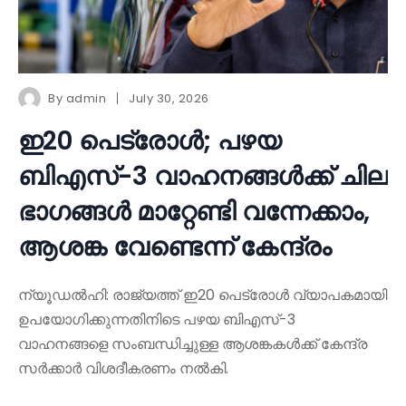
By
admin
July 30, 2026
ഇ20 പെട്രോൾ; പഴയ
ബിഎസ്-3 വാഹനങ്ങൾക്ക് ചില
ഭാഗങ്ങൾ മാറ്റേണ്ടി വന്നേക്കാം,
ആശങ്ക വേണ്ടെന്ന് കേന്ദ്രം
ന്യൂഡൽഹി: രാജ്യത്ത് ഇ20 പെട്രോൾ വ്യാപകമായി
ഉപയോഗിക്കുന്നതിനിടെ പഴയ ബിഎസ്-3
വാഹനങ്ങളെ സംബന്ധിച്ചുള്ള ആശങ്കകൾക്ക് കേന്ദ്ര
സർക്കാർ വിശദീകരണം നൽകി.