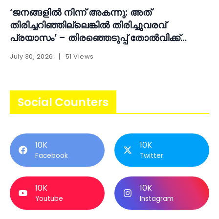
‘ജനങ്ങളിൽ നിന്ന് അകന്നു; അത്
തിരിച്ചറിഞ്ഞില്ലെങ്കിൽ തിരിച്ചുവരവ്
പ്രയാസം’ – തിരഞ്ഞെടുപ്പ് തോൽവിക്ക്
പിന്നാലെ ആത്മപരിശോധനയുമായി എ.എൻ.
July 30, 2026
51 Views
ഷംസീർ
Social Counters
10K
10K
Facebook
Twitter
10K
10K
Youtube
Instagram