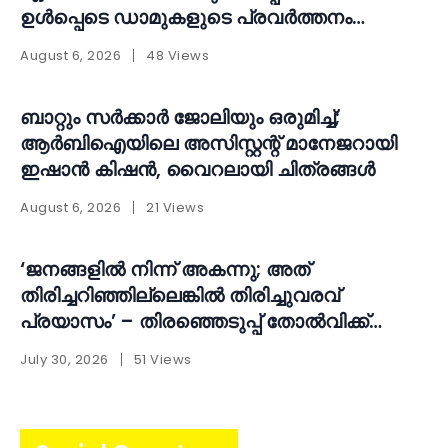
ഉൾപ്പെടെ ഡാമുകളുടെ പ്രവർത്തനം
പുനഃപരിശോധിക്കണമെന്ന് ആവശ്യം
August 6, 2026
48 Views
ബാറ്റും സർക്കാർ ജോലിയും ഒരുമിച്ച്;
ആർബിഐയിലെ അസിസ്റ്റന്റ് മാനേജറായി
ഇഷാൻ കിഷൻ, വൈറലായി ചിത്രങ്ങൾ
August 6, 2026
21 Views
‘ജനങ്ങളിൽ നിന്ന് അകന്നു; അത്
തിരിച്ചറിഞ്ഞില്ലെങ്കിൽ തിരിച്ചുവരവ്
പ്രയാസം’ – തിരഞ്ഞെടുപ്പ് തോൽവിക്ക്
പിന്നാലെ ആത്മപരിശോധനയുമായി എ.എൻ.
July 30, 2026
51 Views
ഷംസീർ