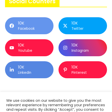
Social Counters
10K
10K
Facebook
Twitter
10K
10K
Youtube
Instagram
10K
10K
Linkedin
Pinterest
Tags
We use cookies on our website to give you the most
relevant experience by remembering your preferences
and repeat visits. By clicking “Accept”, you consent to