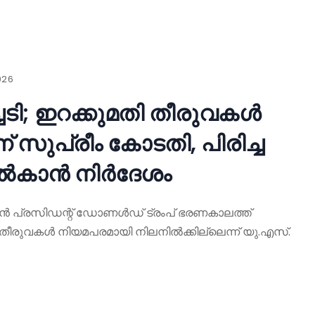
026
ച്ചടി; ഇറക്കുമതി തീരുവകൾ
സുപ്രീം കോടതി, പിരിച്ച
നൽകാൻ നിർദേശം
ുൻ പ്രസിഡന്റ് ഡോണൾഡ് ട്രംപ് ഭരണകാലത്ത്
തി തീരുവകൾ നിയമപരമായി നിലനിൽക്കില്ലെന്ന് യു.എസ്.