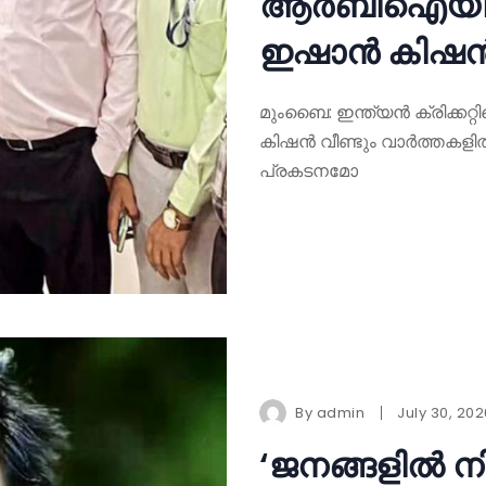
ആർബിഐയിലെ 
ഇഷാൻ കിഷൻ,
മുംബൈ: ഇന്ത്യൻ ക്രിക്കറ്
കിഷൻ വീണ്ടും വാർത്തകളിൽ
പ്രകടനമോ
By
admin
July 30, 20
‘ജനങ്ങളിൽ നി