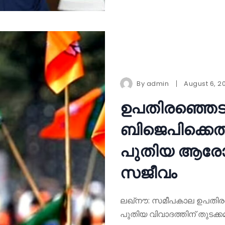
By
admin
August 6, 2
ഉപതിരഞ്ഞെടു
ബിജെപിക്കെത
പുതിയ ആരോപണ
സജീവം
ലഖ്നൗ: സമീപകാല ഉപതിരഞ്ഞെട
പുതിയ വിവാദത്തിന് തുടക്കമ