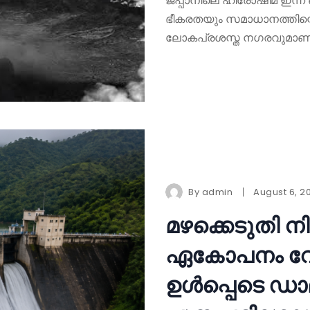
ജപ്പാനിലെ ഹിരോഷിമ ഇന്ന് 
ഭീകരതയും സമാധാനത്തിന്റ
ലോകപ്രശസ്ത നഗരവുമാണ്
By
admin
August 6, 2
മഴക്കെടുതി 
ഏകോപനം വേണ
ഉൾപ്പെടെ ഡാ