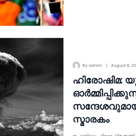
By
admin
August 6, 2
ഹിരോഷിമ: യുദ
ഓർമ്മിപ്പിക്ക
സന്ദേശവുമായി 
സ്മാരകം