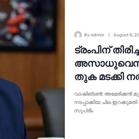
By
admin
August 6, 2
ട്രംപിന് തിരി
അസാധുവെന്ന് 
തുക മടക്കി 
വാഷിങ്ടൺ: അമേരിക്കൻ മ
നടപ്പാക്കിയ ചില ഇറക്കുമ
സുപ്രീം