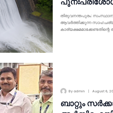
പുനഃപരിശോധ
തിരുവനന്തപുരം: സംസ്ഥാന
ആവർത്തിക്കുന്ന സാഹചര്
കാര്യക്ഷമമാക്കേണ്ടതിന്റ
By
admin
August 6, 2
ബാറ്റും സർക്ക