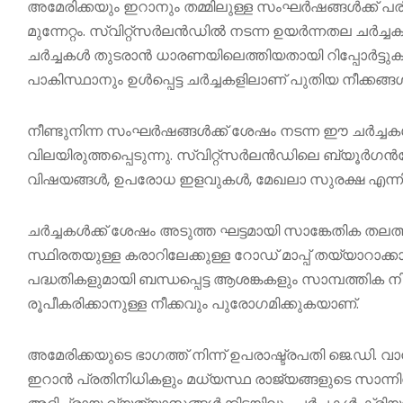
അമേരിക്കയും ഇറാനും തമ്മിലുള്ള സംഘർഷങ്ങൾക്ക് പരി
മുന്നേറ്റം. സ്വിറ്റ്സർലൻഡിൽ നടന്ന ഉയർന്നതല ചർച്ച
ചർച്ചകൾ തുടരാൻ ധാരണയിലെത്തിയതായി റിപ്പോർട്ടുകൾ
പാകിസ്ഥാനും ഉൾപ്പെട്ട ചർച്ചകളിലാണ് പുതിയ നീക്കങ്ങ
നീണ്ടുനിന്ന സംഘർഷങ്ങൾക്ക് ശേഷം നടന്ന ഈ ചർച്
വിലയിരുത്തപ്പെടുന്നു. സ്വിറ്റ്സർലൻഡിലെ ബ്യൂർഗൻസ
വിഷയങ്ങൾ, ഉപരോധ ഇളവുകൾ, മേഖലാ സുരക്ഷ എന്നിവ
ചർച്ചകൾക്ക് ശേഷം അടുത്ത ഘട്ടമായി സാങ്കേതിക തലത
സ്ഥിരതയുള്ള കരാറിലേക്കുള്ള റോഡ് മാപ്പ് തയ്യാറാക
പദ്ധതികളുമായി ബന്ധപ്പെട്ട ആശങ്കകളും സാമ്പത്തിക 
രൂപീകരിക്കാനുള്ള നീക്കവും പുരോഗമിക്കുകയാണ്.
അമേരിക്കയുടെ ഭാഗത്ത് നിന്ന് ഉപരാഷ്ട്രപതി ജെ.ഡി. 
ഇറാൻ പ്രതിനിധികളും മധ്യസ്ഥ രാജ്യങ്ങളുടെ സാന്നിധ