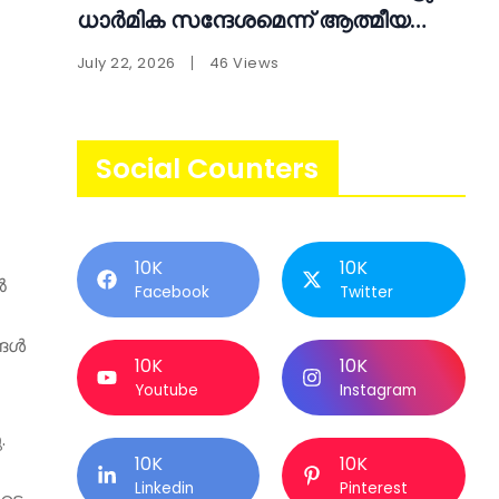
ധാർമിക സന്ദേശമെന്ന് ആത്മീയ
പ്രഭാഷണം
July 22, 2026
46 Views
Social Counters
10K
10K
ൽ
Facebook
Twitter
്ങൾ
10K
10K
Youtube
Instagram
.
10K
10K
Linkedin
Pinterest