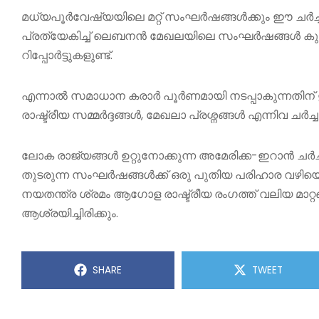
മധ്യപൂർവേഷ്യയിലെ മറ്റ് സംഘർഷങ്ങൾക്കും ഈ ചർച്ച
പ്രത്യേകിച്ച് ലെബനൻ മേഖലയിലെ സംഘർഷങ്ങൾ കുറയ്
റിപ്പോർട്ടുകളുണ്ട്.
എന്നാൽ സമാധാന കരാർ പൂർണമായി നടപ്പാകുന്നതിന് ഇനി
രാഷ്ട്രീയ സമ്മർദ്ദങ്ങൾ, മേഖലാ പ്രശ്നങ്ങൾ എന്നിവ ച
ലോക രാജ്യങ്ങൾ ഉറ്റുനോക്കുന്ന അമേരിക്ക-ഇറാൻ ചർ
തുടരുന്ന സംഘർഷങ്ങൾക്ക് ഒരു പുതിയ പരിഹാര വഴിയൊ
നയതന്ത്ര ശ്രമം ആഗോള രാഷ്ട്രീയ രംഗത്ത് വലിയ മാറ്
ആശ്രയിച്ചിരിക്കും.
SHARE
TWEET