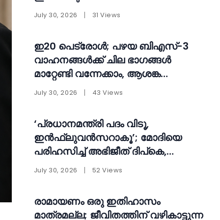
July 30, 2026
31 Views
ഇ20 പെട്രോൾ; പഴയ ബിഎസ്-3
വാഹനങ്ങൾക്ക് ചില ഭാഗങ്ങൾ
മാറ്റേണ്ടി വന്നേക്കാം, ആശങ്ക
വേണ്ടെന്ന് കേന്ദ്രം
July 30, 2026
43 Views
‘പ്രധാനമന്ത്രി പദം വിടൂ,
ഇൻഫ്ലുവൻസറാകൂ’; മോദിയെ
പരിഹസിച്ച് അഭിജീത് ദിപ്കെ,
വിദ്യാർത്ഥി പ്രതിഷേധം വീണ്ടും
July 30, 2026
52 Views
ശക്തമാക്കുമെന്ന് മുന്നറിയിപ്പ്
രാമായണം ഒരു ഇതിഹാസം
മാത്രമല്ല; ജീവിതത്തിന് വഴികാട്ടുന്ന