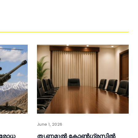
June 1, 2026
തിരോധ
തൃണമൂൽ കോൺഗ്രസിൽ