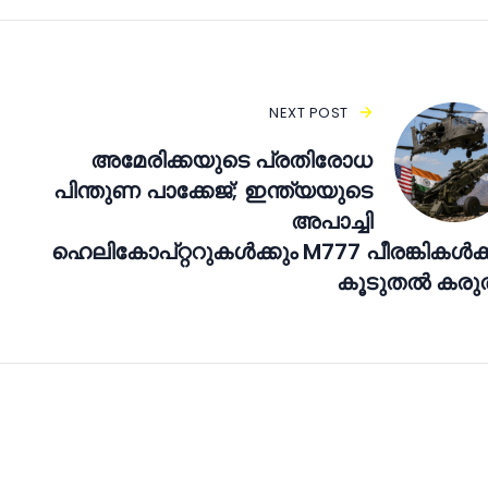
NEXT POST
അമേരിക്കയുടെ പ്രതിരോധ
പിന്തുണ പാക്കേജ്; ഇന്ത്യയുടെ
അപാച്ചി
ഹെലികോപ്റ്ററുകൾക്കും M777 പീരങ്കികൾക്
കൂടുതൽ കരുത