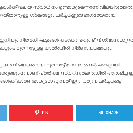
കൾക്ക് വലിയ സ്വാധീനം ഉണ്ടാകുമെന്നാണ് വിലയിരുത്തൽ
ക്കാനുള്ള ശ്രമങ്ങളും ചർച്ചകളുടെ ഭാഗമായതായി
യും നിരവധി ഘട്ടങ്ങൾ കടക്കേണ്ടതുണ്ട്. വിശ്വാസക്കുറവ്
ർച്ചകളുടെ മുന്നോട്ടുള്ള യാത്രയിൽ നിർണായകമാകും.
ച്ചകൾ വിജയകരമായി മുന്നോട്ട് പോയാൽ വർഷങ്ങളായി
രുങ്ങുമെന്നാണ് പ്രതീക്ഷ. സ്വിറ്റ്സർലൻഡിൽ ആരംഭിച്ച
റങ്ങൾക്ക് കാരണമാകുമോ എന്നത് ഇനി വരുന്ന ചർച്ചകളെ
PIN
SHARE