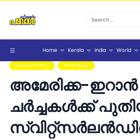
Home
Kerala
India
World
National Politics
World News
അമേരിക്ക-ഇറാ
ചർച്ചകൾക്ക് പുതി
സ്വിറ്റ്സർലൻ