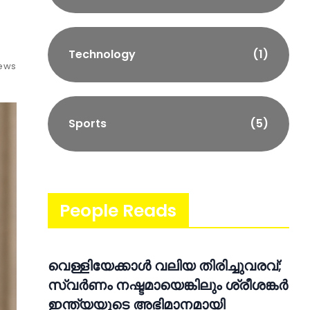
Technology
(1)
iews
Sports
(5)
People Reads
വെള്ളിയേക്കാൾ വലിയ തിരിച്ചുവരവ്;
സ്വർണം നഷ്ടമായെങ്കിലും ശ്രീശങ്കർ
ഇന്ത്യയുടെ അഭിമാനമായി